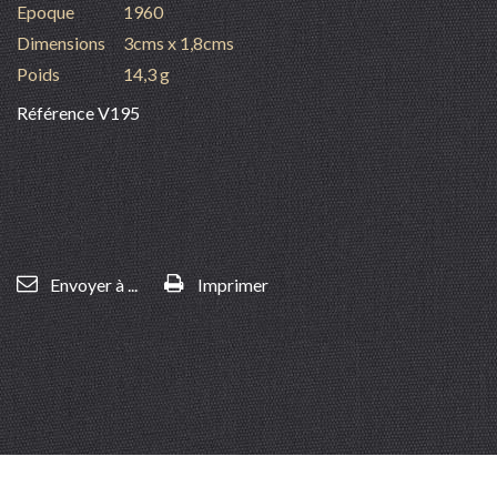
Epoque
1960
Dimensions
3cms x 1,8cms
Poids
14,3 g
Référence
V195
Envoyer à ...
Imprimer